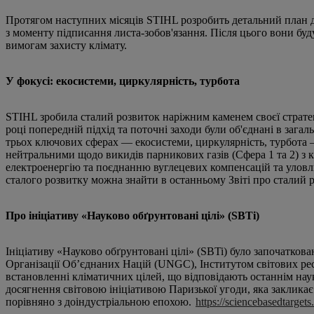
Протягом наступних місяців STIHL розробить детальний план дій
з моменту підписання листа-зобов'язання. Після цього вони буд
вимогам захисту клімату.
У фокусі: екосистеми, циркулярність, турбота
STIHL зробила сталий розвиток наріжним каменем своєї стратегії
році попередній підхід та поточні заходи були об'єднані в зага
трьох ключових сферах — екосистеми, циркулярність, турбота — і
нейтральними щодо викидів парникових газів (Сфера 1 та 2) з 
електроенергію та поєднанню вуглецевих компенсацій та улов
сталого розвитку можна знайти в останньому Звіті про сталий 
Про ініціативу «Науково обґрунтовані цілі» (SBTi)
Ініціативу «Науково обґрунтовані цілі» (SBTi) було започатко
Організації Об’єднаних Націй (UNGC), Інститутом світових ре
встановленні кліматичних цілей, що відповідають останнім нау
досягнення світовою ініціативою Паризької угоди, яка заклика
порівняно з доіндустріальною епохою.
https://sciencebasedtargets