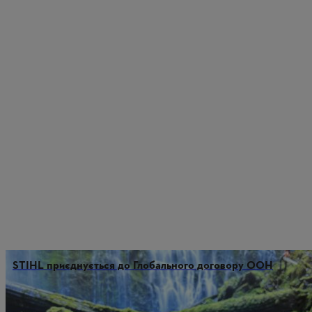
STIHL приєднується до Глобального договору ООН