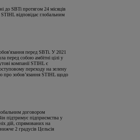
ні до SBTi протягом 24 місяців
я STIHL відповідає глобальним
обов'язання перед SBTi. У 2021
ла перед собою амбітні цілі у
утові компанії STIHL є
поступовому переходу на зелену
ю про зобов’язання STIHL щодо
Глобальним договором
Він підтримує підприємства у
ніх дій, спрямованих на
нижче 2 градусів Цельсія