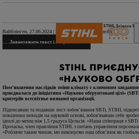
Світ STIHL
Преса
STIHL Science Base
Вайблінген, 27.06.2024 | Корпоративний прес-реліз
Завантажити текст і зображення
STIHL ПРИЄДНУ
«НАУКОВО ОБҐР
Пом’якшення наслідків зміни клімату є ключовим завданням 
приєдналася до ініціативи «Науково обґрунтовані цілі» (SBT
критеріїв всесвітньо визнаної організації.
Підписавши та подавши лист-зобов’язання SBTi, STIHL підкресл
показники викидів на науковій основі, зобов'язавши себе зроби
ідеалі до менш ніж 1,5 градуса Цельсія. «Наша співпраця з SB
Прохаска, член правління STIHL з питань управління персонало
«Роблячи таким чином, ми виконуємо наш обов’язок як глобаль