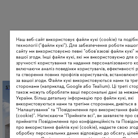
Наш веб-сайт використовує файли кукі (cookie) та подібн
технології ("файли кукі"). Для забезпечення роботи нашог
сайту ми використовуємо певні "обов’язкові файли кукі" н
вашої згоди. Інші файли кукі, які ми використовуємо для о
зручності користування та надання персоналізованого ко
включаючи аналіз поведінки користувачів, ефективності 
та створення повних профілів користувачів, встановлюю
за вашої згоди. Файли кукі використовуються нами та тре
сторонами (наприклад, Google або Tealium). Ці треті сто
STIHL стає кліматично нейтральною
також можуть обробляти ваші персональні дані за межа
України. Більш детальну інформацію про файли кукі, які
використовуються нами та третіми сторонами, дивіться в
"Налаштування" та "Повідомлення про використання файл
Інформація для постачальників
(cookie)”. Натискаючи "Прийняти всі", ви заявляєте про с
Продукція
прийняття Повідомлення про конфіденційність та Повідо
Контакт
про використання файлів кукі (cookie), надаєте свою зго
Кар'єра
обробку персональних даних відповідно до обсягу, цілей
Система повідомлень про порушенн