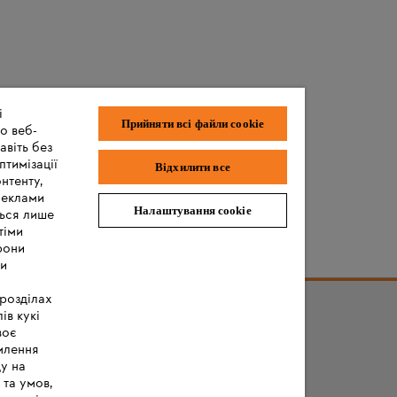
і
Прийняти всі файли сookie
о веб-
авіть без
птимізації
Відхилити все
нтенту,
реклами
Налаштування cookie
ться лише
тіми
рони
ми
 розділах
ів кукі
воє
млення
ду на
 та умов,
я