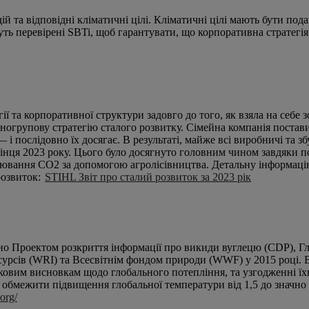
 та відповідні кліматичні цілі. Кліматичні цілі мають бути пода
уть перевірені SBTi, щоб гарантувати, що корпоративна стратегі
 та корпоративної структури задовго до того, як взяла на себе з
льногрупову стратегію сталого розвитку. Сімейна компанія постави
 послідовно їх досягає. В результаті, майже всі виробничі та зб
кінця 2023 року. Цього було досягнуто головним чином завдяки 
лювання CO2 за допомогою агролісівництва. Детальну інформаці
розвиток:
STIHL Звіт про сталий розвиток за 2023 рік
вано Проектом розкриття інформації про викиди вуглецю (CDP), 
сурсів (WRI) та Всесвітнім фондом природи (WWF) у 2015 році. 
ковим висновкам щодо глобального потепління, та узгодженні їх
є обмежити підвищення глобальної температури від 1,5 до значно 
.org/