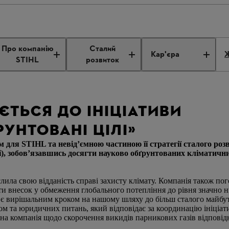
d Targets initiative
Про компанію
Сталий
Кар'єра
Ж
STIHL
розвиток
ЄТЬСЯ ДО ІНІЦІАТИВИ
УНТОВАНІ ЦІЛІ»
для STIHL та невід’ємною частиною її стратегії сталого роз
i), зобов’язавшись досягти науково обґрунтованих кліматични
ила свою відданість справі захисту клімату. Компанія також пог
ти внесок у обмеження глобального потепління до рівня значно ни
Ti є вирішальним кроком на нашому шляху до більш сталого майб
м та юридичних питань, який відповідає за координацію ініціати
на компанія щодо скорочення викидів парникових газів відповідн