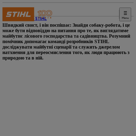
Menu
Журнал STIHL
Швидкий свист, і він поспішає: Знайди собаку-робота, і це
може бути відповіддю на питання про те, як виглядатиме
майбутнє лісового господарства та садівництва. Розумний
помічник допомагає команді розробників STIHL
досліджувати майбутні сценарії та служить джерелом
натхнення для переосмислення того, як люди працюють з
природою та в ній.