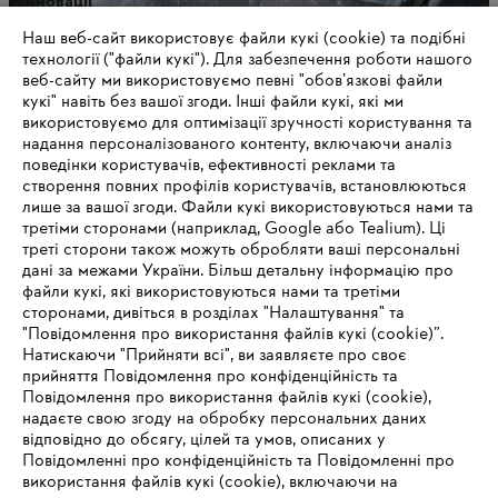
Інновації
Наш веб-сайт використовує файли кукі (cookie) та подібні
технології ("файли кукі"). Для забезпечення роботи нашого
веб-сайту ми використовуємо певні "обов’язкові файли
кукі" навіть без вашої згоди. Інші файли кукі, які ми
використовуємо для оптимізації зручності користування та
надання персоналізованого контенту, включаючи аналіз
поведінки користувачів, ефективності реклами та
створення повних профілів користувачів, встановлюються
лише за вашої згоди. Файли кукі використовуються нами та
третіми сторонами (наприклад, Google або Tealium). Ці
треті сторони також можуть обробляти ваші персональні
дані за межами України. Більш детальну інформацію про
файли кукі, які використовуються нами та третіми
сторонами, дивіться в розділах "Налаштування" та
Цифрові рішення
"Повідомлення про використання файлів кукі (cookie)”.
Натискаючи "Прийняти всі", ви заявляєте про своє
прийняття Повідомлення про конфіденційність та
Повідомлення про використання файлів кукі (cookie),
надаєте свою згоду на обробку персональних даних
Інформація для постачальників
відповідно до обсягу, цілей та умов, описаних у
Продукція
Повідомленні про конфіденційність та Повідомленні про
Контакт
використання файлів кукі (cookie), включаючи на
Кар'єра