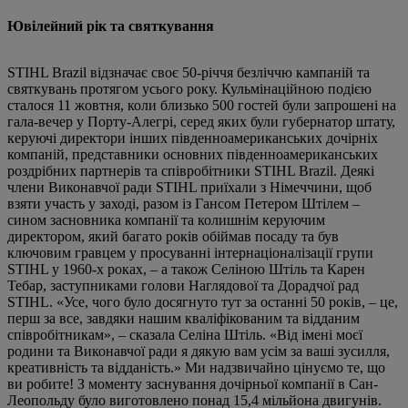
Ювілейний рік та святкування
STIHL Brazil відзначає своє 50-річчя безліччю кампаній та
святкувань протягом усього року. Кульмінаційною подією
сталося 11 жовтня, коли близько 500 гостей були запрошені на
гала-вечер у Порту-Алегрі, серед яких були губернатор штату,
керуючі директори інших південноамериканських дочірніх
компаній, представники основних південноамериканських
роздрібних партнерів та співробітники STIHL Brazil. Деякі
члени Виконавчої ради STIHL приїхали з Німеччини, щоб
взяти участь у заході, разом із Гансом Петером Штілем –
сином засновника компанії та колишнім керуючим
директором, який багато років обіймав посаду та був
ключовим гравцем у просуванні інтернаціоналізації групи
STIHL у 1960-х роках, – а також Селіною Штіль та Карен
Тебар, заступниками голови Наглядової та Дорадчої рад
STIHL. «Усе, чого було досягнуто тут за останні 50 років, – це,
перш за все, завдяки нашим кваліфікованим та відданим
співробітникам», – сказала Селіна Штіль. «Від імені моєї
родини та Виконавчої ради я дякую вам усім за ваші зусилля,
креативність та відданість.» Ми надзвичайно цінуємо те, що
ви робите! З моменту заснування дочірньої компанії в Сан-
Леопольду було виготовлено понад 15,4 мільйона двигунів.