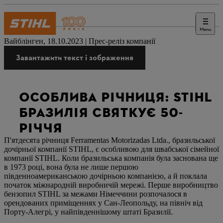
Menu
Преса
Вайблінген, 18.10.2023 | Прес-реліз компанії
Завантажити текст і зображення
ОСОБЛИВА РІЧНИЦЯ: STIHL
БРАЗИЛІЯ СВЯТКУЄ 50-
РІЧЧЯ
П'ятдесята річниця Ferramentas Motorizadas Ltda., бразильської
дочірньої компанії STIHL, є особливою для швабської сімейної
компанії STIHL. Коли бразильська компанія була заснована ще
в 1973 році, вона була не лише першою
південноамериканською дочірньою компанією, а й поклала
початок міжнародній виробничій мережі. Перше виробництво
бензопил STIHL за межами Німеччини розпочалося в
орендованих приміщеннях у Сан-Леопольду, на північ від
Порту-Алегрі, у найпівденнішому штаті Бразилії.