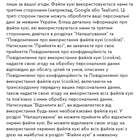
лише за вашої згоди. Файли кукі використовуються нами та
третіми сторонами (наприклад, Google або Tealium). Ці
треті сторони також можуть обробляти ваші персональні
дані за межами України. Більш детальну інформацію про
файли кукі, які використовуються нами та третіми
сторонами, дивіться в розділах "Налаштування" та
STIHL на шляху до зростання
"Повідомлення про використання файлів кукі (cookie)”.
Натискаючи "Прийняти всі", ви заявляєте про своє
прийняття Повідомлення про конфіденційність та
Повідомлення про використання файлів кукі (cookie),
надаєте свою згоду на обробку персональних даних
Інформація для постачальників
відповідно до обсягу, цілей та умов, описаних у
Продукція
Повідомленні про конфіденційність та Повідомленні про
Контакт
використання файлів кукі (cookie), включаючи на
Кар'єра
транскордонну передачу ваших персональних даних,
Система повідомлень про порушення
також надаєте свою згоду на використання всіх файлів кукі
та пов'язану з ними обробку персональних даних.
Натиснувши "Відхилити всі", ви відмовляєтеся від
використання будь-яких необов'язкових файлів кукі. У
розділі "Налаштування" ви можете прийняти або відхилити
окремі файли кукі. Ви можете відкликати свою згоду на
використання окремих файлів кукі або всіх файлів кукі з
дією на майбутнє в розділі "Файли кукі" в нижньому