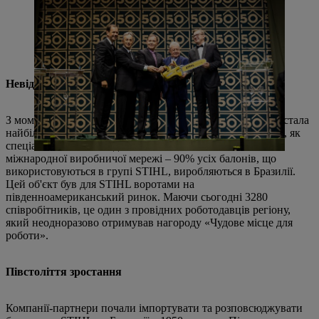
знак подяки за довіру та відданість. Зліва направо: Клеомар Луїс
Прунцель (віце-президент з фінансового управління), Арно
Томасіні (віце-президент з операцій), Ромаріо Перейра Брітто
(віце-президент з маркетингових продажів), Ханс Петер Штіль,
Клаудіо Гюнтер (керуючий директор).
Невід'ємна частина виробничої мережі
З моменту свого заснування STIHL Brazil розширилася і стала
найбільшою дочірньою компанією групи STIHL, а також, як
спеціаліст з балонів, одним з найважливіших членів
міжнародної виробничої мережі – 90% усіх балонів, що
використовуються в групі STIHL, виробляються в Бразилії.
Цей об'єкт був для STIHL воротами на
південноамериканський ринок. Маючи сьогодні 3280
співробітників, це один з провідних роботодавців регіону,
який неодноразово отримував нагороду «Чудове місце для
роботи».
Півстоліття зростання
Компанії-партнери почали імпортувати та розповсюджувати