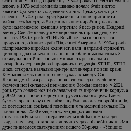
бензопили STIHL до Бразилії у 1950-х роках. Після заснування
заводу в 1973 році компанія швидко почала будівництво
власних будівель та складальних ліній. Враховуючи, що в
середині 1970-х років уряд Бразилії вирішив припинити
майже весь імпорт, якби це внутрішнє виробництво ще не
було налагоджено, компанія втратила б весь ринок. Невдовзі
завод у Сан-Леопольду вже виробляв чотири моделі, а на
початку 1980-х років STIHL Brazil почала експортувати
продукцію до інших країн Південної Америки. З 1990-х років
підприємство виробляє колінчасті вали, напрямні стрижні та
циліндри для постачання на інші виробничі майданчики. З
огляду на постійно зростаючу кількість регіональних
роздрібних торговців, які продають продукцію STIHL, STIHL
Brazil створила навчальні центри для дилерів по всій країні.
Компанія також постійно інвестувала в завод у Сан-
Леопольду, кілька разів розширюючи складальну лінію та
будуючи нові складські приміщення. Зовсім недавно, у 2021
році, було додано новий складальний та виробничий корпус, а
у 2022 році – новий корпус інструментального цеху. Також
було створено нову спеціалізовану будівлю для співробітників,
де розташовані соціальні приміщення та медичні заклади: На
площі понад 2500 квадратних метрів розташовані
стоматологічна та фізіотерапевтична клініки, кімната для
годування груддю та зона відпочинку для співробітників. «Ми
дуже пишаємося святкуванням нашого 50-річчя.» «Успішне