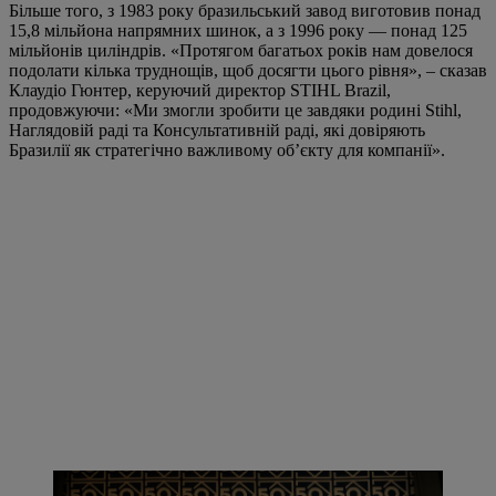
Більше того, з 1983 року бразильський завод виготовив понад
15,8 мільйона напрямних шинок, а з 1996 року — понад 125
мільйонів циліндрів. «Протягом багатьох років нам довелося
подолати кілька труднощів, щоб досягти цього рівня», – сказав
Клаудіо Гюнтер, керуючий директор STIHL Brazil,
продовжуючи: «Ми змогли зробити це завдяки родині Stihl,
Наглядовій раді та Консультативній раді, які довіряють
Бразилії як стратегічно важливому об’єкту для компанії».
STIHL Brazil вручила Гансу Петеру Штілю золоту бензопилу на