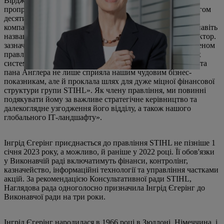
Вірджинія-Біч, ще у 2002 році, де він дуже успішно
пропрацював на посаді віце-президента з фінансів протягом
десяти років у нашій найбільшій закордонній дочірній
компанії. У 2011 році журнал Virginia Business Magazine навіть
назвав його «Фінансовим директором року», – сказав доктор.
зазначив Штіль. У травні 2012 року Карл Англер став членом
правління з питань фінансів, контролінгу, інформаційних
систем та сервісу німецької материнської компанії. «Робота
пана Англера не лише сприяла нашим чудовим бізнес-
показникам, але й проклала шлях для дуже міцної фінансової
структури групи STIHL». Як члену правління, ми повинні
подякувати йому за важливе стратегічне керівництво та
далекоглядне узгодження його відділу, а також нашого
глобального ІТ-ландшафту».
Інгрід Єгерінг приєднається до правління STIHL не пізніше 1
січня 2023 року, а можливо, й раніше у 2022 році. Її обов'язки
у Виконавчій раді включатимуть фінанси, контролінг,
казначейство, інформаційні технології та управління частками
акцій. За рекомендацією Консультативної ради STIHL,
Наглядова рада одноголосно призначила Інгрід Єгерінг до
Виконавчої ради на три роки.
Інгрід Єгерінг народилася в 1966 році в Зюдлоні, Німеччина, і