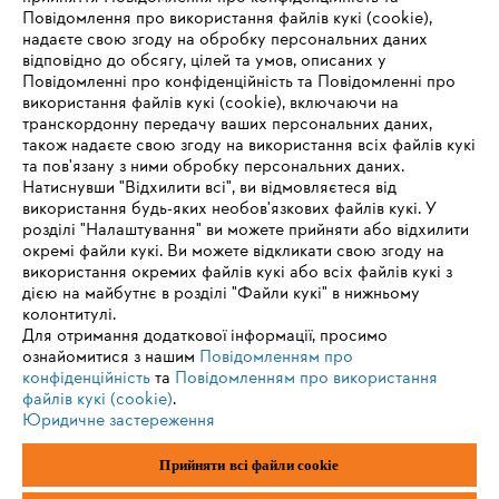
Повідомлення про використання файлів кукі (cookie),
надаєте свою згоду на обробку персональних даних
Інформація для постачальників
відповідно до обсягу, цілей та умов, описаних у
Продукція
Повідомленні про конфіденційність та Повідомленні про
Контакт
використання файлів кукі (cookie), включаючи на
Кар'єра
транскордонну передачу ваших персональних даних,
Система повідомлень про порушення
також надаєте свою згоду на використання всіх файлів кукі
та пов'язану з ними обробку персональних даних.
Натиснувши "Відхилити всі", ви відмовляєтеся від
використання будь-яких необов'язкових файлів кукі. У
розділі "Налаштування" ви можете прийняти або відхилити
окремі файли кукі. Ви можете відкликати свою згоду на
використання окремих файлів кукі або всіх файлів кукі з
дією на майбутнє в розділі "Файли кукі" в нижньому
колонтитулі.
Для отримання додаткової інформації, просимо
ознайомитися з нашим
Повідомленням про
конфіденційність
та
Повідомленням про використання
файлів кукі (cookie)
.
Юридичне застереження
Відбиток
Політика конфіденційності
Прийняти всі файли сookie
Інформація про файли cookie