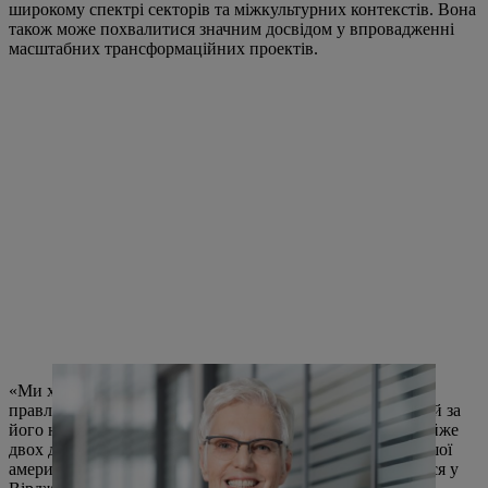
широкому спектрі секторів та міжкультурних контекстів. Вона
також може похвалитися значним досвідом у впровадженні
масштабних трансформаційних проектів.
«Ми хотіли б подякувати нашому нинішньому члену
правління з питань фінансів та інформаційних технологій за
його надзвичайно успішну роботу в STIHL протягом майже
двох десятиліть». Пан Англер вперше приєднався до нашої
американської дочірньої компанії STIHL Inc., що базується у