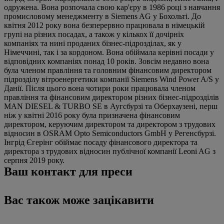
одружена. Вона розпочала свою кар'єру в 1986 році з навчання
промисловому менеджменту в Siemens AG у Бохольті. До
квітня 2012 року вона безперервно працювала в німецькій
групі на різних посадах, а також у кількох її дочірніх
компаніях та нині проданих бізнес-підрозділах, як у
Німеччині, так і за кордоном. Вона обіймала керівні посади у
відповідних компаніях понад 10 років. Зовсім недавно вона
була членом правління та головним фінансовим директором
підрозділу вітроенергетики компанії Siemens Wind Power A/S у
Данії. Після цього вона чотири роки працювала членом
правління та фінансовим директором різних бізнес-підрозділів
MAN DIESEL & TURBO SE в Аугсбурзі та Оберхаузені, перш
ніж у квітні 2016 року була призначена фінансовим
директором, керуючим директором та директором з трудових
відносин в OSRAM Opto Semiconductors GmbH у Регенсбурзі.
Інгрід Єгерінг обіймає посаду фінансового директора та
директора з трудових відносин публічної компанії Leoni AG з
серпня 2019 року.
Ваш контакт для преси
Вас також може зацікавити