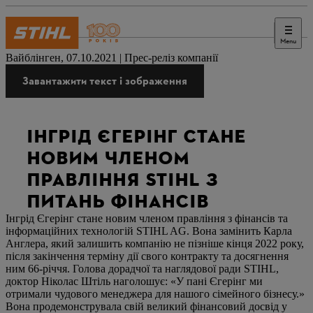
Menu
Преса
Вайблінген, 07.10.2021 | Прес-реліз компанії
Завантажити текст і зображення
ІНГРІД ЄГЕРІНГ СТАНЕ
НОВИМ ЧЛЕНОМ
ПРАВЛІННЯ STIHL З
ПИТАНЬ ФІНАНСІВ
Інгрід Єгерінг стане новим членом правління з фінансів та
інформаційних технологій STIHL AG. Вона замінить Карла
Англера, який залишить компанію не пізніше кінця 2022 року,
після закінчення терміну дії свого контракту та досягнення
ним 66-річчя. Голова дорадчої та наглядової ради STIHL,
доктор Ніколас Штіль наголошує: «У пані Єгерінг ми
отримали чудового менеджера для нашого сімейного бізнесу.»
Вона продемонструвала свій великий фінансовий досвід у