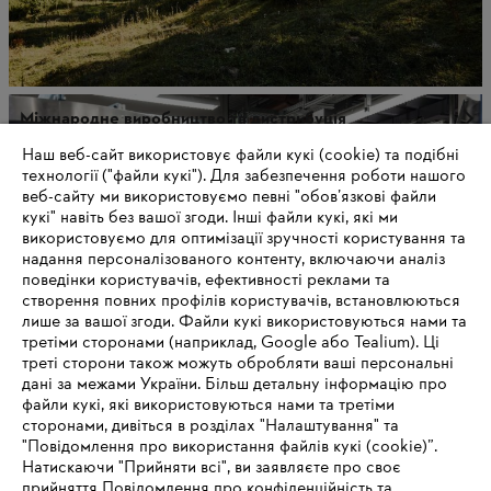
Міжнародне виробництво та дистрибуція
Наш веб-сайт використовує файли кукі (cookie) та подібні
технології ("файли кукі"). Для забезпечення роботи нашого
веб-сайту ми використовуємо певні "обов’язкові файли
кукі" навіть без вашої згоди. Інші файли кукі, які ми
використовуємо для оптимізації зручності користування та
надання персоналізованого контенту, включаючи аналіз
поведінки користувачів, ефективності реклами та
створення повних профілів користувачів, встановлюються
лише за вашої згоди. Файли кукі використовуються нами та
третіми сторонами (наприклад, Google або Tealium). Ці
треті сторони також можуть обробляти ваші персональні
дані за межами України. Більш детальну інформацію про
файли кукі, які використовуються нами та третіми
сторонами, дивіться в розділах "Налаштування" та
STIHL у Німеччині
"Повідомлення про використання файлів кукі (cookie)”.
Натискаючи "Прийняти всі", ви заявляєте про своє
прийняття Повідомлення про конфіденційність та