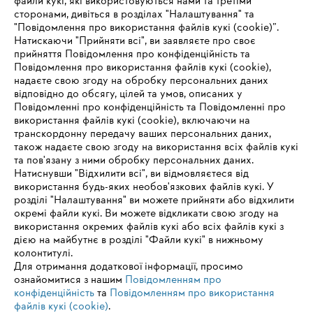
файли кукі, які використовуються нами та третіми
сторонами, дивіться в розділах "Налаштування" та
Міжнародне виробництво та дистрибуція
"Повідомлення про використання файлів кукі (cookie)”.
Натискаючи "Прийняти всі", ви заявляєте про своє
прийняття Повідомлення про конфіденційність та
Повідомлення про використання файлів кукі (cookie),
надаєте свою згоду на обробку персональних даних
Інформація для постачальників
відповідно до обсягу, цілей та умов, описаних у
Продукція
Повідомленні про конфіденційність та Повідомленні про
Контакт
використання файлів кукі (cookie), включаючи на
Кар'єра
транскордонну передачу ваших персональних даних,
Система повідомлень про порушення
також надаєте свою згоду на використання всіх файлів кукі
та пов'язану з ними обробку персональних даних.
Натиснувши "Відхилити всі", ви відмовляєтеся від
використання будь-яких необов'язкових файлів кукі. У
розділі "Налаштування" ви можете прийняти або відхилити
окремі файли кукі. Ви можете відкликати свою згоду на
використання окремих файлів кукі або всіх файлів кукі з
дією на майбутнє в розділі "Файли кукі" в нижньому
колонтитулі.
Для отримання додаткової інформації, просимо
ознайомитися з нашим
Повідомленням про
конфіденційність
та
Повідомленням про використання
файлів кукі (cookie)
.