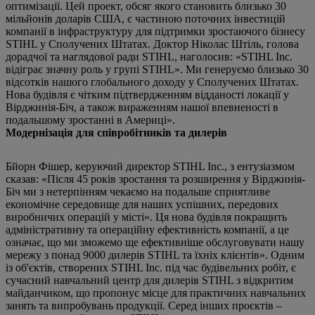
оптимізації. Цей проект, обсяг якого становить близько 30
мільйонів доларів США, є частиною поточних інвестицій
компанії в інфраструктуру для підтримки зростаючого бізнесу
STIHL у Сполучених Штатах. Доктор Ніколас Штіль, голова
дорадчої та наглядової ради STIHL, наголосив: «STIHL Inc.
відіграє значну роль у групі STIHL». Ми генеруємо близько 30
відсотків нашого глобального доходу у Сполучених Штатах.
Нова будівля є чітким підтвердженням відданості локації у
Вірджинія-Біч, а також вираженням нашої впевненості в
подальшому зростанні в Америці».
Модернізація для співробітників та дилерів
Бйорн Фішер, керуючий директор STIHL Inc., з ентузіазмом
сказав: «Після 45 років зростання та розширення у Вірджинія-
Біч ми з нетерпінням чекаємо на подальше сприятливе
економічне середовище для наших успішних, передових
виробничих операцій у місті». Ця нова будівля покращить
адміністративну та операційну ефективність компанії, а це
означає, що ми зможемо ще ефективніше обслуговувати нашу
мережу з понад 9000 дилерів STIHL та їхніх клієнтів». Одним
із об'єктів, створених STIHL Inc. під час будівельних робіт, є
сучасний навчальний центр для дилерів STIHL з відкритим
майданчиком, що пропонує місце для практичних навчальних
занять та випробувань продукції. Серед інших проєктів –