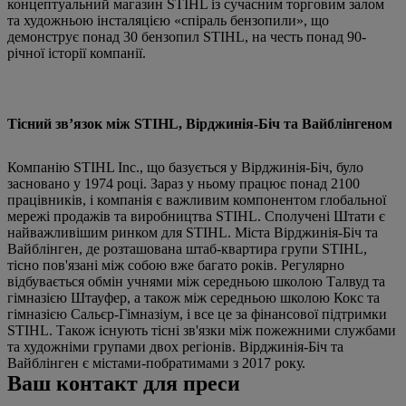
концептуальний магазин STIHL із сучасним торговим залом
та художньою інсталяцією «спіраль бензопили», що
демонструє понад 30 бензопил STIHL, на честь понад 90-
річної історії компанії.
Тісний зв’язок між STIHL, Вірджинія-Біч та Вайблінгеном
Компанію STIHL Inc., що базується у Вірджинія-Біч, було
засновано у 1974 році. Зараз у ньому працює понад 2100
працівників, і компанія є важливим компонентом глобальної
мережі продажів та виробництва STIHL. Сполучені Штати є
найважливішим ринком для STIHL. Міста Вірджинія-Біч та
Вайблінген, де розташована штаб-квартира групи STIHL,
тісно пов'язані між собою вже багато років. Регулярно
відбувається обмін учнями між середньою школою Талвуд та
гімназією Штауфер, а також між середньою школою Кокс та
гімназією Сальєр-Гімназіум, і все це за фінансової підтримки
STIHL. Також існують тісні зв'язки між пожежними службами
та художніми групами двох регіонів. Вірджинія-Біч та
Вайблінген є містами-побратимами з 2017 року.
Ваш контакт для преси