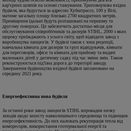
кар'єрних шляхів на основі стажування. Триповерхова вхідна
будівля, яка будується за адресою Хубштрассе, 100 у Вілі,
матиме загальну площу близько 2700 квадратних метрів.
Приміщення їдальні будуть розташовані на першому та
другому поверхах. Це забезпечить достатньо місця для
обслуговування співробітників та дилерів STIHL, 2000 з яких
щороку приїжджають з усього світу, щоб відвідати завод з
виробництва ланцюгів. У будівлі також є зона рецепції,
навчальна кімната для дилерів та груп відвідувачів, кімнати
для переговорів, офіси та кімната для прийому та видачі
маленьких дітей у дитячому садку під час зміни змін. Також
реконструюється під'їзна дорога до території заводу.
Завершення будівництва вхідної будівлі заплановано на
середину 2021 року.
Енергоефективна нова будівля
За останні роки завод ланцюгів STIHL впровадив низку
заходів щодо захисту навколишнього середовища та підвищив
енергоефективність. До них належать рекуперація тепла від
компресорів, використання геотермальної енергії та