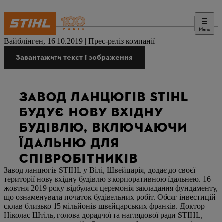
Menu
Преса
Вайблінген, 16.10.2019 | Прес-реліз компанії
Завантажити текст і зображення
ЗАВОД ЛАНЦЮГІВ STIHL
БУДУЄ НОВУ ВХІДНУ
БУДІВЛЮ, ВКЛЮЧАЮЧИ
ЇДАЛЬНЮ ДЛЯ
СПІВРОБІТНИКІВ
Завод ланцюгів STIHL у Вілі, Швейцарія, додає до своєї
території нову вхідну будівлю з корпоративною їдальнею. 16
жовтня 2019 року відбулася церемонія закладання фундаменту,
що ознаменувала початок будівельних робіт. Обсяг інвестицій
склав близько 15 мільйонів швейцарських франків. Доктор
Ніколас Штіль, голова дорадчої та наглядової ради STIHL,