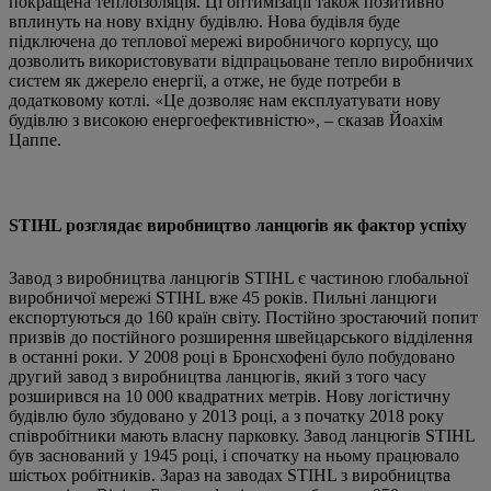
покращена теплоізоляція. Ці оптимізації також позитивно
вплинуть на нову вхідну будівлю. Нова будівля буде
підключена до теплової мережі виробничого корпусу, що
дозволить використовувати відпрацьоване тепло виробничих
систем як джерело енергії, а отже, не буде потреби в
додатковому котлі. «Це дозволяє нам експлуатувати нову
будівлю з високою енергоефективністю», – сказав Йоахім
Цаппе.
STIHL розглядає виробництво ланцюгів як фактор успіху
Завод з виробництва ланцюгів STIHL є частиною глобальної
виробничої мережі STIHL вже 45 років. Пильні ланцюги
експортуються до 160 країн світу. Постійно зростаючий попит
призвів до постійного розширення швейцарського відділення
в останні роки. У 2008 році в Бронсхофені було побудовано
другий завод з виробництва ланцюгів, який з того часу
розширився на 10 000 квадратних метрів. Нову логістичну
будівлю було збудовано у 2013 році, а з початку 2018 року
співробітники мають власну парковку. Завод ланцюгів STIHL
був заснований у 1945 році, і спочатку на ньому працювало
шістьох робітників. Зараз на заводах STIHL з виробництва