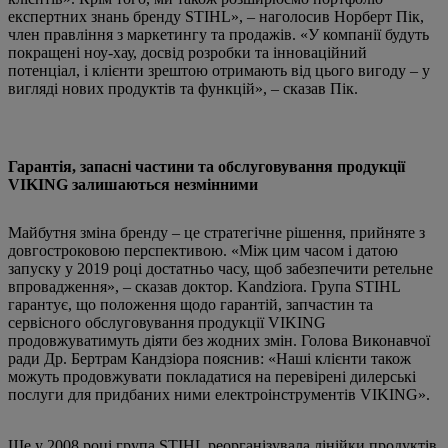
експертних знань бренду STIHL», – наголосив Норберт Пік,
член правління з маркетингу та продажів. «У компанії будуть
покращені ноу-хау, досвід розробки та інноваційний
потенціал, і клієнти зрештою отримають від цього вигоду – у
вигляді нових продуктів та функцій», – сказав Пік.
Гарантія, запасні частини та обслуговування продукції
VIKING залишаються незмінними
Майбутня зміна бренду – це стратегічне рішення, прийняте з
довгостроковою перспективою. «Між цим часом і датою
запуску у 2019 році достатньо часу, щоб забезпечити ретельне
впровадження», – сказав доктор. Kandziora. Група STIHL
гарантує, що положення щодо гарантій, запчастин та
сервісного обслуговування продукції VIKING
продовжуватимуть діяти без жодних змін. Голова Виконавчої
ради Др. Бертрам Кандзіора пояснив: «Наші клієнти також
можуть продовжувати покладатися на перевірені дилерські
послуги для придбаних ними електроінструментів VIKING».
Ще у 2008 році група STIHL реорганізувала лінійки продуктів