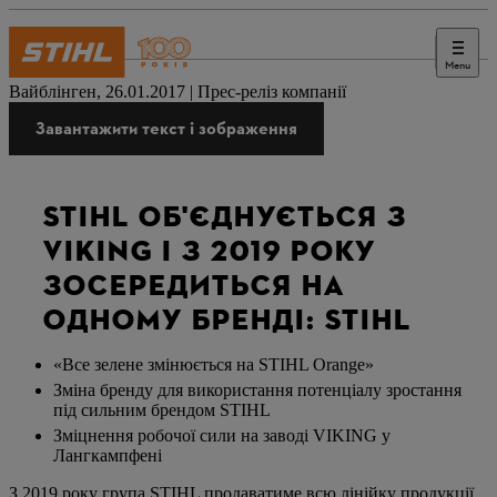
Menu
Преса
Вайблінген, 26.01.2017 | Прес-реліз компанії
Завантажити текст і зображення
STIHL ОБ'ЄДНУЄТЬСЯ З
VIKING І З 2019 РОКУ
ЗОСЕРЕДИТЬСЯ НА
ОДНОМУ БРЕНДІ: STIHL
«Все зелене змінюється на STIHL Orange»
Зміна бренду для використання потенціалу зростання
під сильним брендом STIHL
Зміцнення робочої сили на заводі VIKING у
Лангкампфені
З 2019 року група STIHL продаватиме всю лінійку продукції