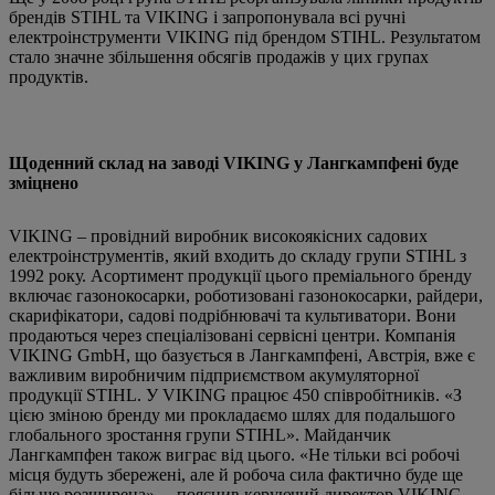
брендів STIHL та VIKING і запропонувала всі ручні
електроінструменти VIKING під брендом STIHL. Результатом
стало значне збільшення обсягів продажів у цих групах
продуктів.
Щоденний склад на заводі VIKING у Лангкампфені буде
зміцнено
VIKING – провідний виробник високоякісних садових
електроінструментів, який входить до складу групи STIHL з
1992 року. Асортимент продукції цього преміального бренду
включає газонокосарки, роботизовані газонокосарки, райдери,
скарифікатори, садові подрібнювачі та культиватори. Вони
продаються через спеціалізовані сервісні центри. Компанія
VIKING GmbH, що базується в Лангкампфені, Австрія, вже є
важливим виробничим підприємством акумуляторної
продукції STIHL. У VIKING працює 450 співробітників. «З
цією зміною бренду ми прокладаємо шлях для подальшого
глобального зростання групи STIHL». Майданчик
Лангкампфен також виграє від цього. «Не тільки всі робочі
місця будуть збережені, але й робоча сила фактично буде ще
більше розширена», – пояснив керуючий директор VIKING