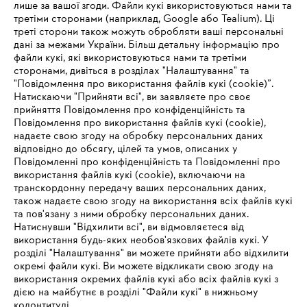
лише за вашої згоди. Файли кукі використовуються нами та
третіми сторонами (наприклад, Google або Tealium). Ці
треті сторони також можуть обробляти ваші персональні
дані за межами України. Більш детальну інформацію про
файли кукі, які використовуються нами та третіми
сторонами, дивіться в розділах "Налаштування" та
Історія STIHL
"Повідомлення про використання файлів кукі (cookie)”.
Натискаючи "Прийняти всі", ви заявляєте про своє
прийняття Повідомлення про конфіденційність та
Повідомлення про використання файлів кукі (cookie),
надаєте свою згоду на обробку персональних даних
Інформація для постачальників
відповідно до обсягу, цілей та умов, описаних у
Продукція
Повідомленні про конфіденційність та Повідомленні про
Контакт
використання файлів кукі (cookie), включаючи на
Кар'єра
транскордонну передачу ваших персональних даних,
Система повідомлень про порушення
також надаєте свою згоду на використання всіх файлів кукі
та пов'язану з ними обробку персональних даних.
Натиснувши "Відхилити всі", ви відмовляєтеся від
використання будь-яких необов'язкових файлів кукі. У
розділі "Налаштування" ви можете прийняти або відхилити
окремі файли кукі. Ви можете відкликати свою згоду на
використання окремих файлів кукі або всіх файлів кукі з
дією на майбутнє в розділі "Файли кукі" в нижньому
колонтитулі.