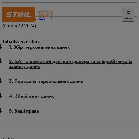
Menu
Захист даних
(Стенд 12/2024)
Inhaltsverzeichnis
1. Збір персональних даних
2. Ім'я та контактні дані контролера та співробітника із
захисту даних
3. Передача персональних даних
4. Зберігання даних
5. Ваші права