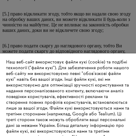
[5.] право відкликати згоду, тобто якщо ви надали свою згоду
на обробку ваших даних, ви можете відкликати її будь-коли з
чинністю на майбутнє. Це не впливає на законність обробки
ваших даних, доки ви не відкличете свою згоду;
[6.] право подати скаргу до наглядового органу, тобто Ви
можете подати скаргу до відповідного наглядового органу,
якщо вважаєте, що обробка ваших даних порушує чинне
Наш веб-сайт використовує файли кукі (cookie) та подібні
законодавство. З цією метою ви можете звернутися до органу
технології ("файли кукі"). Для забезпечення роботи нашого
захисту даних, що діє за вашим місцем проживання або
вашою країною юрисдикції, або до органу захисту даних,
веб-сайту ми використовуємо певні "обов’язкові файли
відповідального за STIHL (LfDI Баден-Вюртемберг);
кукі" навіть без вашої згоди. Інші файли кукі, які ми
використовуємо для оптимізації зручності користування та
надання персоналізованого контенту, включаючи аналіз
[7.] право на перенесення даних, тобто право отримувати
поведінки користувачів, ефективності реклами та
надані дані у структурованому, загальновживаному та
створення повних профілів користувачів, встановлюються
машинозчитуваному форматі та передавати їх STIHL іншому
лише за вашої згоди. Файли кукі використовуються нами та
контролеру;
третіми сторонами (наприклад, Google або Tealium). Ці
треті сторони також можуть обробляти ваші персональні
дані за межами України. Більш детальну інформацію про
[8.] право отримувати копію ваших персональних даних, які
файли кукі, які використовуються нами та третіми
ми зберігаємо та обробляємо. У всіх цих випадках, будь ласка,