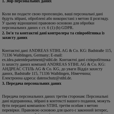
1. Збір персональних даних
Коли ви подаєте свою пропозицію, ваші персональні дані
будуть зібрані, оброблені або використані з метою її розгляду.
У цьому відношенні правовою основою для обробки
персональних даних є ст. 6 (1) (b) GDPR.
2. Ім'я та контактні дані контролера та співробітника із
захисту даних
Контактні дані ANDREAS STIHL AG & Co. KG: Badstraße 115,
71336 Waiblingen, Germany; E-mail:
ex.idea.patentdepartment@stihl.de. Контактні дані співробітника
із захисту даних компанії ANDREAS STIHL AG & Co. KG:
АНДРЕАС СТІЛЬ AG & Co. KG, до уваги Відділ захисту
даних, Badstraße 115, 71336 Waiblingen, Німеччина;
Електронна адреса: datenschutz@stihl.de.
3. Передача персональних даних
Передача персональних даних третім сторонам: Персональні
дані відправника, зібрані в контексті вашого подання, можуть
бути передані компанією STIHL третім особам з метою
перевірки. Правовою основою для цього є законний інтерес,