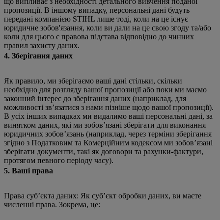
що випливає з необхідності детального вивчення поданої
пропозиції. В іншому випадку, персональні дані будуть
передані компанією STIHL лише тоді, коли на це існує
юридичне зобов'язання, коли ви дали на це свою згоду та/або
коли для цього є правова підстава відповідно до чинних
правил захисту даних.
4. Зберігання даних
Як правило, ми зберігаємо ваші дані стільки, скільки
необхідно для розгляду вашої пропозиції або поки ми маємо
законний інтерес до зберігання даних (наприклад, для
можливості зв’язатися з нами пізніше щодо вашої пропозиції).
В усіх інших випадках ми видалимо ваші персональні дані, за
винятком даних, які ми зобов’язані зберігати для виконання
юридичних зобов’язань (наприклад, через терміни зберігання
згідно з Податковим та Комерційним кодексом ми зобов’язані
зберігати документи, такі як договори та рахунки-фактури,
протягом певного періоду часу).
5. Ваші права
Права суб’єкта даних: Як суб’єкт обробки даних, ви маєте
численні права. Зокрема, це: