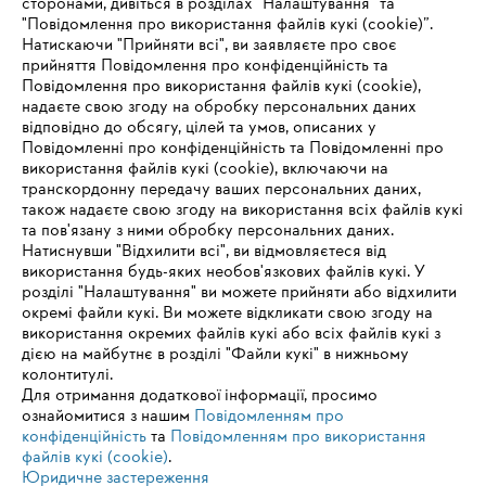
сторонами, дивіться в розділах "Налаштування" та
зверніться до відповідального за захист даних STIHL
письмово або електронною поштою – контактну інформацію
"Повідомлення про використання файлів кукі (cookie)”.
див. у розділі 2.
Натискаючи "Прийняти всі", ви заявляєте про своє
прийняття Повідомлення про конфіденційність та
Повідомлення про використання файлів кукі (cookie),
надаєте свою згоду на обробку персональних даних
Інформація для постачальників
відповідно до обсягу, цілей та умов, описаних у
Продукція
Повідомленні про конфіденційність та Повідомленні про
Контакт
використання файлів кукі (cookie), включаючи на
Кар'єра
транскордонну передачу ваших персональних даних,
Система повідомлень про порушення
також надаєте свою згоду на використання всіх файлів кукі
та пов'язану з ними обробку персональних даних.
Натиснувши "Відхилити всі", ви відмовляєтеся від
використання будь-яких необов'язкових файлів кукі. У
розділі "Налаштування" ви можете прийняти або відхилити
окремі файли кукі. Ви можете відкликати свою згоду на
використання окремих файлів кукі або всіх файлів кукі з
дією на майбутнє в розділі "Файли кукі" в нижньому
колонтитулі.
Для отримання додаткової інформації, просимо
ознайомитися з нашим
Повідомленням про
конфіденційність
та
Повідомленням про використання
файлів кукі (cookie)
.
Юридичне застереження