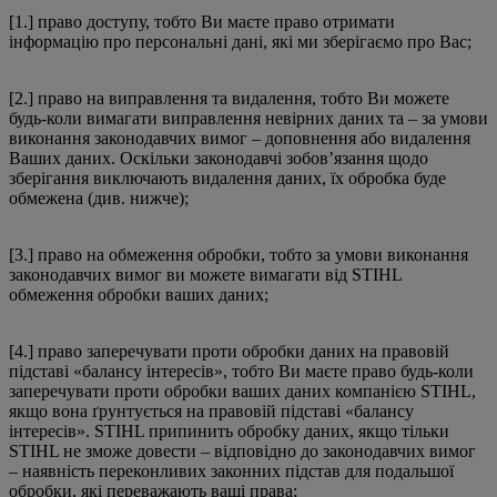
[1.] право доступу, тобто Ви маєте право отримати
інформацію про персональні дані, які ми зберігаємо про Вас;
[2.] право на виправлення та видалення, тобто Ви можете
будь-коли вимагати виправлення невірних даних та – за умови
виконання законодавчих вимог – доповнення або видалення
Ваших даних. Оскільки законодавчі зобов’язання щодо
зберігання виключають видалення даних, їх обробка буде
обмежена (див. нижче);
[3.] право на обмеження обробки, тобто за умови виконання
законодавчих вимог ви можете вимагати від STIHL
обмеження обробки ваших даних;
[4.] право заперечувати проти обробки даних на правовій
підставі «балансу інтересів», тобто Ви маєте право будь-коли
заперечувати проти обробки ваших даних компанією STIHL,
якщо вона ґрунтується на правовій підставі «балансу
інтересів». STIHL припинить обробку даних, якщо тільки
STIHL не зможе довести – відповідно до законодавчих вимог
– наявність переконливих законних підстав для подальшої
обробки, які переважають ваші права;