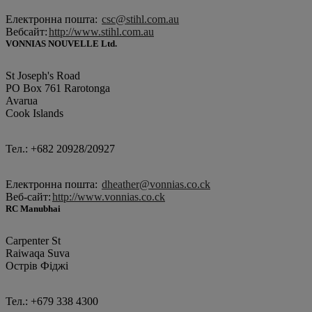
Електронна пошта:
csc@stihl.com.au
Вебсайт:
http://www.stihl.com.au
VONNIAS NOUVELLE Ltd.
St Joseph's Road
PO Box 761 Rarotonga
Avarua
Cook Islands
Тел.: +682 20928/20927
Електронна пошта:
dheather@vonnias.co.ck
Веб-сайт:
http://www.vonnias.co.ck
RC Manubhai
Carpenter St
Raiwaqa Suva
Острів Фіджі
Тел.: +679 338 4300