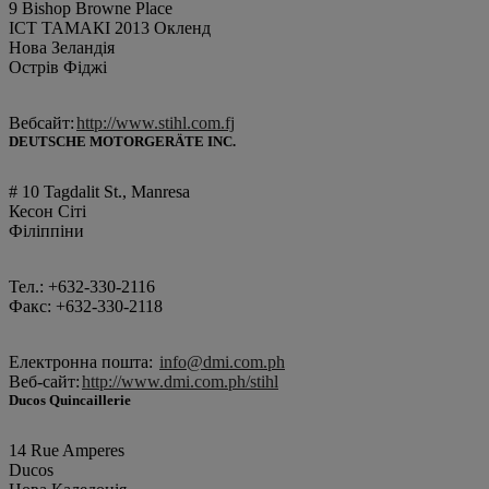
9 Bishop Browne Place
ІСТ ТАМАКІ 2013 Окленд
Нова Зеландія
Острів Фіджі
Вебсайт:
http://www.stihl.com.fj
DEUTSCHE MOTORGERÄTE INC.
# 10 Tagdalit St., Manresa
Кесон Сіті
Філіппіни
Тел.: +632-330-2116
Факс: +632-330-2118
Електронна пошта:
info@dmi.com.ph
Веб-сайт:
http://www.dmi.com.ph/stihl
Ducos Quincaillerie
14 Rue Amperes
Ducos