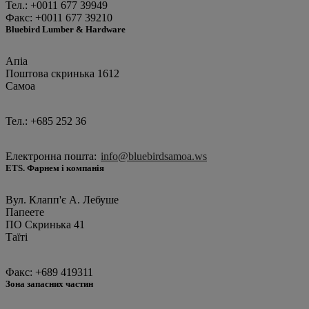
Тел.: +0011 677 39949
Факс: +0011 677 39210
Bluebird Lumber & Hardware
Апіа
Поштова скринька 1612
Самоа
Тел.: +685 252 36
Електронна пошта:
info@bluebirdsamoa.ws
ETS. Фарнем і компанія
Вул. Клапп'є А. Лебуше
Папеете
ПО Скринька 41
Таїті
Факс: +689 419311
Зона запасних частин