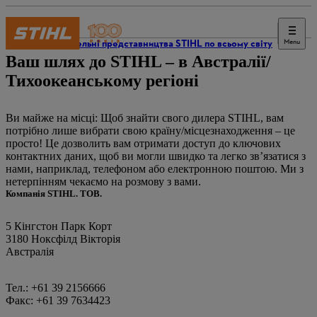
Menu
Торговельні представництва STIHL по всьому світу
Ваш шлях до STIHL – в Австралії/
Тихоокеанському регіоні
Ви майже на місці: Щоб знайти свого дилера STIHL, вам
потрібно лише вибрати свою країну/місцезнаходження – це
просто! Це дозволить вам отримати доступ до ключових
контактних даних, щоб ви могли швидко та легко зв’язатися з
нами, наприклад, телефоном або електронною поштою. Ми з
нетерпінням чекаємо на розмову з вами.
Компанія STIHL. ТОВ.
5 Кінгстон Парк Корт
3180 Ноксфілд Вікторія
Австралія
Тел.: +61 39 2156666
Факс: +61 39 7634423