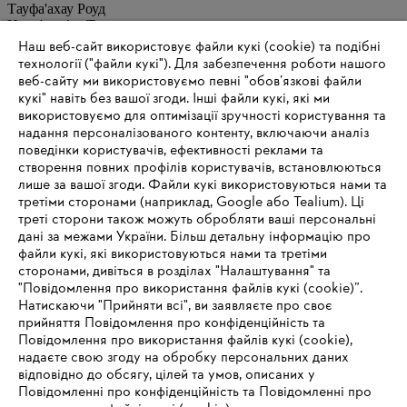
Тауфа'ахау Роуд
Нуку'алофа, Тонга
Наш веб-сайт використовує файли кукі (cookie) та подібні
технології ("файли кукі"). Для забезпечення роботи нашого
Тел.: +676 25043
веб-сайту ми використовуємо певні "обов’язкові файли
кукі" навіть без вашої згоди. Інші файли кукі, які ми
Електронна пошта:
stihl@sparepartszone.to
використовуємо для оптимізації зручності користування та
Інтернет:
www.sparepartszone.to
надання персоналізованого контенту, включаючи аналіз
Сільськогосподарські угіддя - Луганвіль, Санто
поведінки користувачів, ефективності реклами та
створення повних профілів користувачів, встановлюються
Пастюер Авеню
лише за вашої згоди. Файли кукі використовуються нами та
Луганвіль, Санто
третіми сторонами (наприклад, Google або Tealium). Ці
Вануату
треті сторони також можуть обробляти ваші персональні
дані за межами України. Більш детальну інформацію про
файли кукі, які використовуються нами та третіми
Тел.: +678 36220
сторонами, дивіться в розділах "Налаштування" та
"Повідомлення про використання файлів кукі (cookie)”.
Електронна пошта:
sales@farmlandvanuatu.com
Натискаючи "Прийняти всі", ви заявляєте про своє
прийняття Повідомлення про конфіденційність та
Повідомлення про використання файлів кукі (cookie),
надаєте свою згоду на обробку персональних даних
Інформація для постачальників
відповідно до обсягу, цілей та умов, описаних у
Продукція
Повідомленні про конфіденційність та Повідомленні про
Контакт