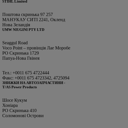
STIHL Limited
Поштова скринька 97 257
МАНУКАУ СИТІ 2241, Окленд
Нова Зеландія
UMW NIUGINI PTY LTD
Seaggul Road
Voco Point – провінція Лае Моробе
PO Скринька 1729
Папуа-Нова Гвінея
Тел.: +0011 675 4722444
Факс: +0011 675 4723342, 4725094
ЗНИЖКИ НА АВТОЗАПЧАСТИНИ -
T/AS Power Products
Шосе Кукум
Хоніара
PO Скринька 410
Соломонові Острови